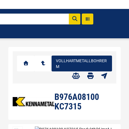
VOLLHARTMETALLBOHRER
M
B976A08100
KC7315