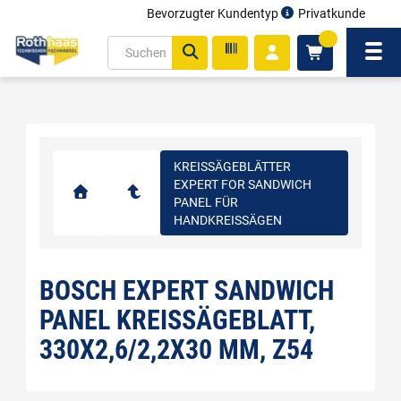
Bevorzugter Kundentyp
Privatkunde
inhalt
0
ite
Navi
gen
KREISSÄGEBLÄTTER
EXPERT FOR SANDWICH
PANEL FÜR
HANDKREISSÄGEN
BOSCH EXPERT SANDWICH
PANEL KREISSÄGEBLATT,
330X2,6/2,2X30 MM, Z54