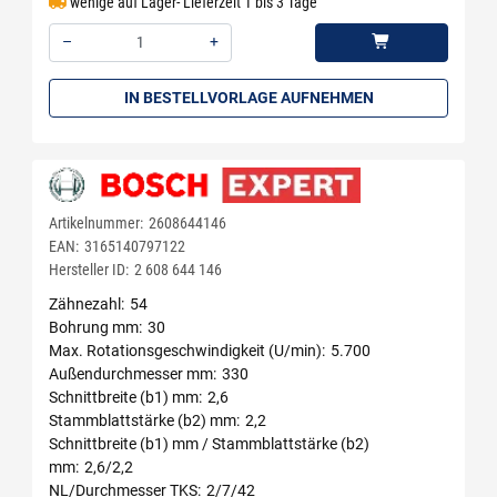
wenige auf Lager- Lieferzeit 1 bis 3 Tage
–
+
Menge: 1
IN BESTELLVORLAGE AUFNEHMEN
Artikelnummer:
2608644146
EAN:
3165140797122
Hersteller ID:
2 608 644 146
Zähnezahl
54
Bohrung mm
30
Max. Rotationsgeschwindigkeit (U/min)
5.700
Außendurchmesser mm
330
Schnittbreite (b1) mm
2,6
Stammblattstärke (b2) mm
2,2
Schnittbreite (b1) mm / Stammblattstärke (b2)
mm
2,6/2,2
NL/Durchmesser TKS
2/7/42