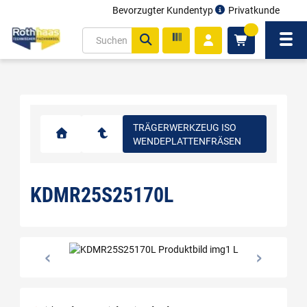
Bevorzugter Kundentyp
Privatkunde
inhalt
0
ite
Navi
gen
TRÄGERWERKZEUG ISO
WENDEPLATTENFRÄSEN
KDMR25S25170L