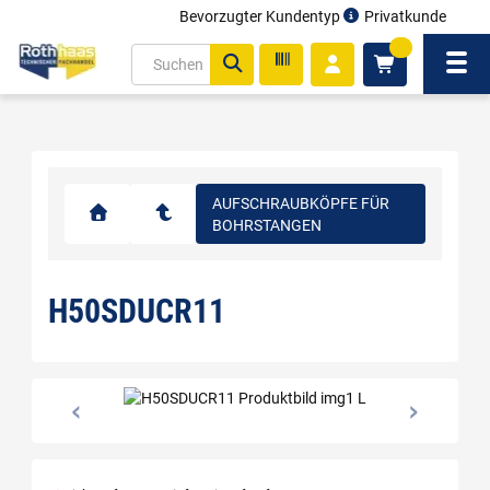
Bevorzugter Kundentyp
Privatkunde
inhalt
0
ite
Navi
gen
AUFSCHRAUBKÖPFE FÜR
BOHRSTANGEN
H50SDUCR11