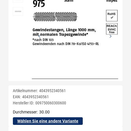
Artikelnummer:
4043952340561
EAN:
4043952340561
Hersteller ID:
009750060300600
Durchmesser
30.00
Wählen Sie eine andere Variante