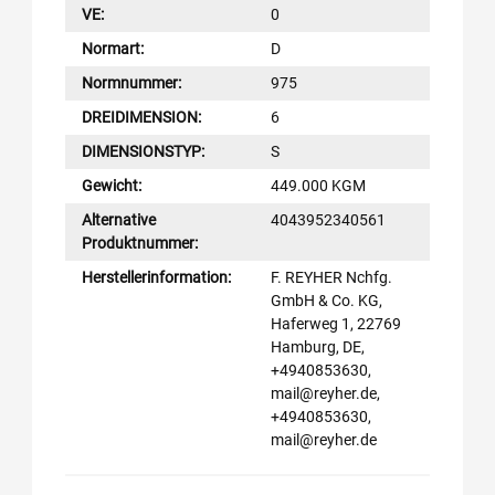
VE:
0
Normart:
D
Normnummer:
975
DREIDIMENSION:
6
DIMENSIONSTYP:
S
Gewicht:
449.000 KGM
Alternative
4043952340561
Produktnummer:
Herstellerinformation:
F. REYHER Nchfg.
GmbH & Co. KG,
Haferweg 1, 22769
Hamburg, DE,
+4940853630,
mail@reyher.de,
+4940853630,
mail@reyher.de