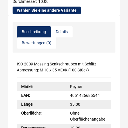
Durchmesser
10.00
Wählen Sie eine andere Variante
Beschreibung
Details
Bewertungen (0)
ISO 2009 Messing Senkschrauben mit Schlitz -
Abmessung: M 10 x 35 VE=K (100 Stück)
Marke:
Reyher
EAN:
4051426685544
Länge:
35.00
Oberfläche:
Ohne
Oberflächenangabe
Durchmesser:
10.00