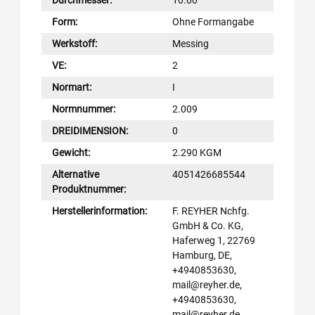
Form:
Ohne Formangabe
Werkstoff:
Messing
VE:
2
Normart:
I
Normnummer:
2.009
DREIDIMENSION:
0
Gewicht:
2.290 KGM
Alternative
4051426685544
Produktnummer:
Herstellerinformation:
F. REYHER Nchfg.
GmbH & Co. KG,
Haferweg 1, 22769
Hamburg, DE,
+4940853630,
mail@reyher.de,
+4940853630,
mail@reyher.de