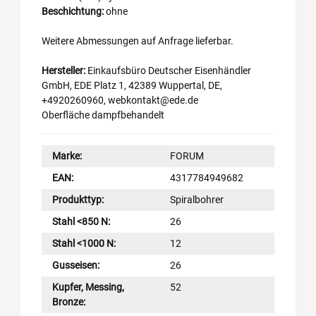
Beschichtung:
ohne
Weitere Abmessungen auf Anfrage lieferbar.
Hersteller:
Einkaufsbüro Deutscher Eisenhändler
GmbH, EDE Platz 1, 42389 Wuppertal, DE,
+4920260960, webkontakt@ede.de
Oberfläche dampfbehandelt
Marke:
FORUM
EAN:
4317784949682
Produkttyp:
Spiralbohrer
Stahl <850 N:
26
Stahl <1000 N:
12
Gusseisen:
26
Kupfer, Messing,
52
Bronze: