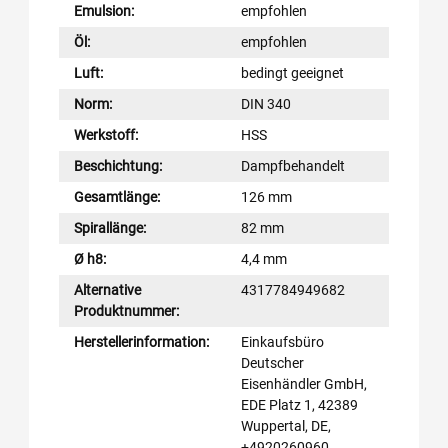
Emulsion:
empfohlen
Öl:
empfohlen
Luft:
bedingt geeignet
Norm:
DIN 340
Werkstoff:
HSS
Beschichtung:
Dampfbehandelt
Gesamtlänge:
126 mm
Spirallänge:
82 mm
Ø h8:
4,4 mm
Alternative
4317784949682
Produktnummer:
Herstellerinformation:
Einkaufsbüro
Deutscher
Eisenhändler GmbH,
EDE Platz 1, 42389
Wuppertal, DE,
+4920260960,