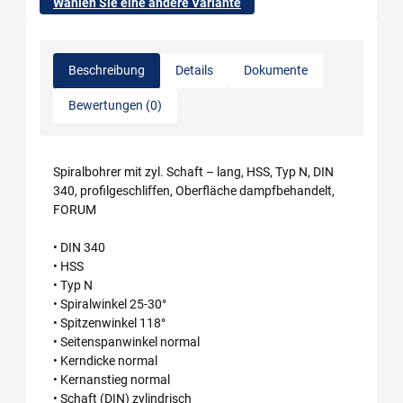
Wählen Sie eine andere Variante
Beschreibung
Details
Dokumente
Bewertungen (0)
Spiralbohrer mit zyl. Schaft – lang, HSS, Typ N, DIN
340, profilgeschliffen, Oberfläche dampfbehandelt,
FORUM
• DIN 340
• HSS
• Typ N
• Spiralwinkel 25-30°
• Spitzenwinkel 118°
• Seitenspanwinkel normal
• Kerndicke normal
• Kernanstieg normal
• Schaft (DIN) zylindrisch