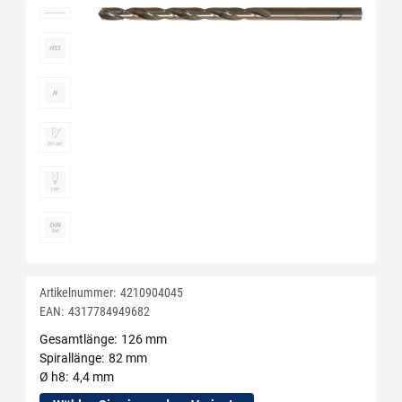
Artikelnummer:
4210904045
EAN:
4317784949682
Gesamtlänge
126 mm
Spirallänge
82 mm
Ø h8
4,4 mm