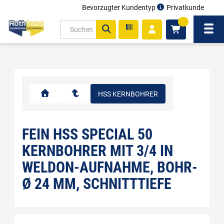
Bevorzugter Kundentyp
Privatkunde
inhalt
0
ite
Navi
gen
HSS KERNBOHRER
FEIN HSS SPECIAL 50
KERNBOHRER MIT 3/4 IN
WELDON-AUFNAHME, BOHR-
Ø 24 MM, SCHNITTTIEFE