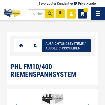
Bevorzugter Kundentyp
Privatkunde
inhalt
0
ite
Navi
gen
AUSRICHTUNGSSYSTEME /
AUSGLEICHSSCHEIBEN
PHL FM10/400
RIEMENSPANNSYSTEM