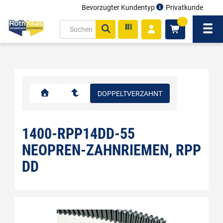
Bevorzugter Kundentyp
Privatkunde
inhalt
0
ite
Navi
gen
DOPPELTVERZAHNT
1400-RPP14DD-55
NEOPREN-ZAHNRIEMEN, RPP
DD