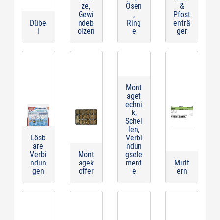
ze,
Ösen
&
Gewi
,
Pfost
Dübe
ndeb
Ring
enträ
l
olzen
e
ger
Mont
aget
echni
k,
Schel
len,
Lösb
Verbi
are
ndun
Verbi
Mont
gsele
ndun
agek
ment
Mutt
gen
offer
e
ern