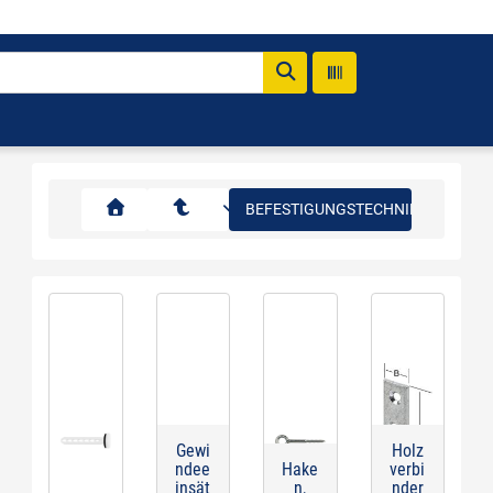
BEFESTIGUNGSTECHNIK
Gewi
Holz
ndee
Hake
verbi
insät
n,
nder