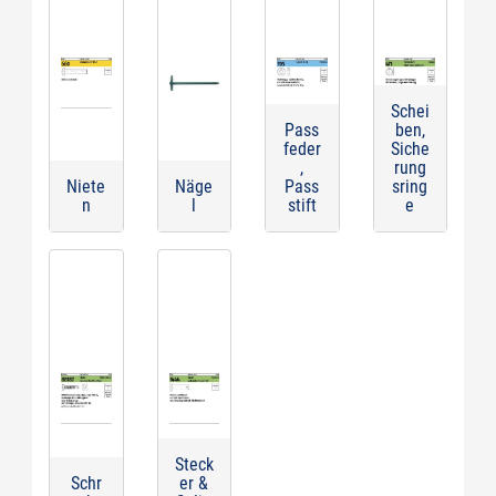
Schei
Pass
ben,
feder
Siche
,
rung
Niete
Näge
Pass
sring
n
l
stift
e
Steck
Schr
er &