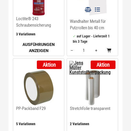
Loctite® 243
Wandhalter Metall für
Schraubensicherung
Putzrollen bis 40 cm
mittelfest
3 Variationen
auf Lager - Lieferzeit 1
bis 3 Tage
AUSFÜHRUNGEN
–
+
ANZEIGEN
Menge: 1
Aktion
Aktion
PP-Packband F29
Stretchfolie transparent
5 Variationen
2 Variationen