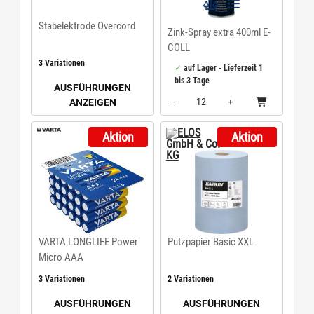
Stabelektrode Overcord
Zink-Spray extra 400ml E-
COLL
3 Variationen
auf Lager - Lieferzeit 1
bis 3 Tage
AUSFÜHRUNGEN
–
+
ANZEIGEN
Menge: 12
Aktion
Aktion
VARTA LONGLIFE Power
Putzpapier Basic XXL
Micro AAA
3 Variationen
2 Variationen
AUSFÜHRUNGEN
AUSFÜHRUNGEN