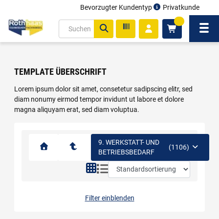
Bevorzugter Kundentyp
Privatkunde
inhalt
0
ite
Navi
gen
TEMPLATE ÜBERSCHRIFT
Lorem ipsum dolor sit amet, consetetur sadipscing elitr, sed
diam nonumy eirmod tempor invidunt ut labore et dolore
magna aliquyam erat, sed diam voluptua.
9. WERKSTATT- UND
(1106)
BETRIEBSBEDARF
Filter einblenden