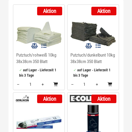
Aktion
Aktion
Putztuch/rohweiß 10kg
Putztuch/dunkelbunt 10kg
38x38cm 350 Blatt
38x38cm 350 Blatt
auf Lager - Lieferzeit 1
auf Lager - Lieferzeit 1
bis 3 Tage
bis 3 Tage
–
+
–
+
Menge: 1
Menge: 1
Aktion
Aktion