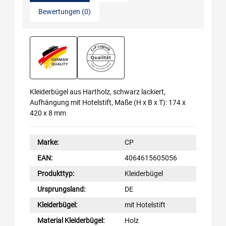
Bewertungen (0)
Kleiderbügel aus Hartholz, schwarz lackiert,
Aufhängung mit Hotelstift, Maße (H x B x T): 174 x
420 x 8 mm
Marke:
CP
EAN:
4064615605056
Produkttyp:
Kleiderbügel
Ursprungsland:
DE
Kleiderbügel:
mit Hotelstift
Material Kleiderbügel:
Holz