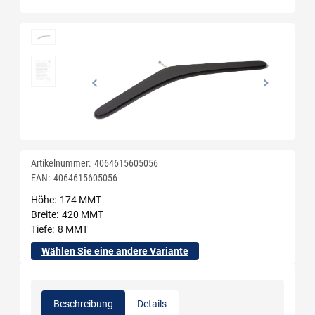
Artikelnummer:
4064615605056
EAN:
4064615605056
Höhe
174 MMT
Breite
420 MMT
Tiefe
8 MMT
Wählen Sie eine andere Variante
Beschreibung
Details