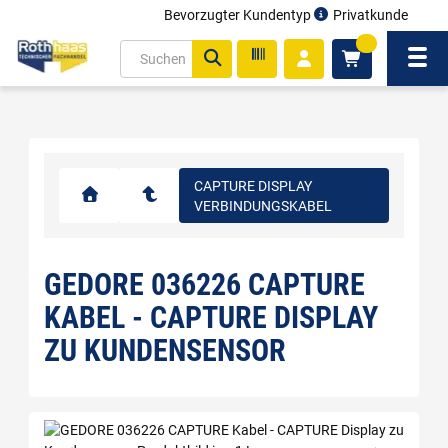
Bevorzugter Kundentyp
Privatkunde
inhalt
0
ite
Navi
gen
CAPTURE DISPLAY
VERBINDUNGSKABEL
GEDORE 036226 CAPTURE
KABEL - CAPTURE DISPLAY
ZU KUNDENSENSOR