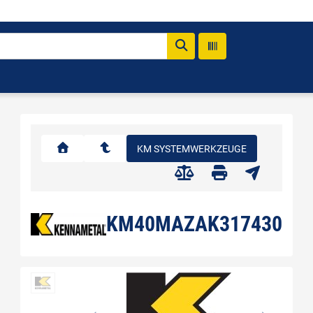
KM SYSTEMWERKZEUGE
KM40MAZAK317430