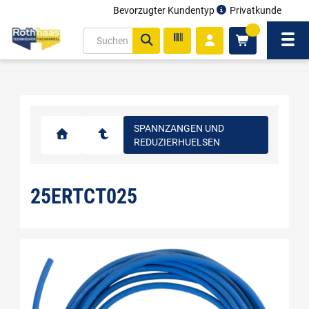
Bevorzugter Kundentyp
Privatkunde
inhalt
0
ite
Navi
gen
SPANNZANGEN UND
REDUZIERHUELSEN
25ERTCT025