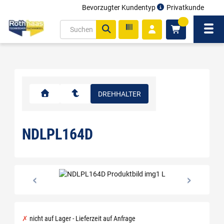
Bevorzugter Kundentyp
Privatkunde
inhalt
0
ite
Navi
gen
DREHHALTER
NDLPL164D
nicht auf Lager - Lieferzeit auf Anfrage