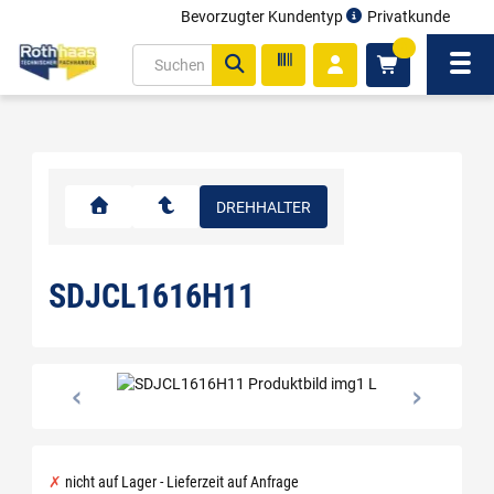
Bevorzugter Kundentyp
Privatkunde
inhalt
0
ite
Navi
gen
DREHHALTER
SDJCL1616H11
nicht auf Lager - Lieferzeit auf Anfrage