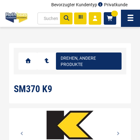
Bevorzugter Kundentyp
Privatkunde
inhalt
0
ite
Navi
gen
DREHEN, ANDERE
PRODUKTE
SM370 K9