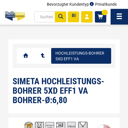
Bevorzugter Kundentyp
Privatkunde
inhalt
0
ite
Navi
gen
HOCHLEISTUNGS-BOHRER
5XD EFF1 VA
SIMETA HOCHLEISTUNGS-
BOHRER 5XD EFF1 VA
BOHRER-Ø:6,80