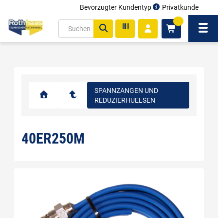
Bevorzugter Kundentyp
Privatkunde
inhalt
0
ite
Navi
gen
SPANNZANGEN UND
REDUZIERHUELSEN
40ER250M