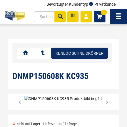
Bevorzugter Kundentyp
Privatkunde
inhalt
0
ite
Navi
gen
KENLOC SCHNEIDKÖRPER
DNMP150608K KC935
nicht auf Lager - Lieferzeit auf Anfrage