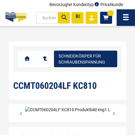
Bevorzugter Kundentyp
Privatkunde
inhalt
0
ite
Navi
gen
SCHNEIDKÖRPER FÜR
SCHRAUBENSPANNUNG
CCMT060204LF KC810