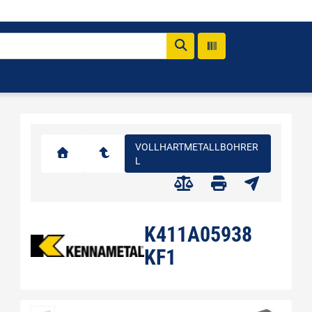
VOLLHARTMETALLBOHRER
L
K411A05938
KF1