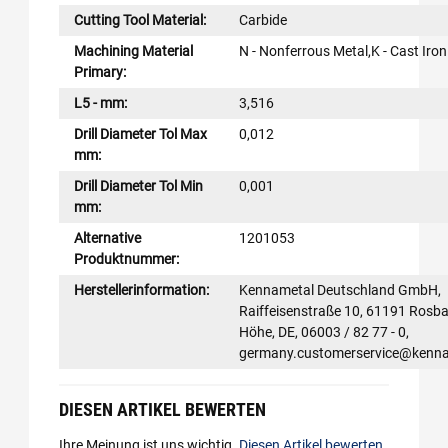
Cutting Tool Material:
Carbide
Machining Material
N - Nonferrous Metal,K - Cast Iron
Primary:
L5 - mm:
3,516
Drill Diameter Tol Max
0,012
mm:
Drill Diameter Tol Min
0,001
mm:
Alternative
1201053
Produktnummer:
Herstellerinformation:
Kennametal Deutschland GmbH,
Raiffeisenstraße 10, 61191 Rosba
Höhe, DE, 06003 / 82 77 - 0,
germany.customerservice@kenn
DIESEN ARTIKEL BEWERTEN
Ihre Meinung ist uns wichtig.
Diesen Artikel bewerten