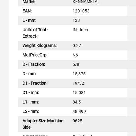
Marke:
KENNAMETAL
EAN:
1201053
L - mm:
133
Units of Tool -
IN - Inch
Extract-:
Weight Kilograms:
0.27
MatPriceGrp:
N6
D - Fraction:
5/8
D - mm:
15,875
D1 - Fraction:
19/32
D1 - mm:
15.081
L1 - mm:
84,5
LS - mm:
48.499
Adapter Size Machine
0625
Side: