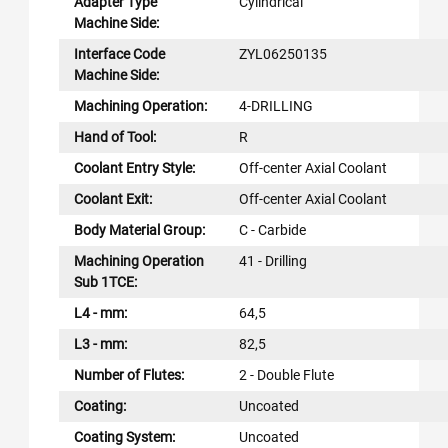
Adapter Type
Cylindrical
Machine Side:
Interface Code
ZYL06250135
Machine Side:
Machining Operation:
4-DRILLING
Hand of Tool:
R
Coolant Entry Style:
Off-center Axial Coolant
Coolant Exit:
Off-center Axial Coolant
Body Material Group:
C - Carbide
Machining Operation
41 - Drilling
Sub 1TCE:
L4 - mm:
64,5
L3 - mm:
82,5
Number of Flutes:
2 - Double Flute
Coating:
Uncoated
Coating System:
Uncoated