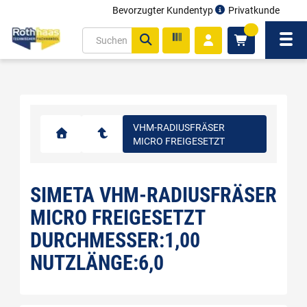
Bevorzugter Kundentyp
Privatkunde
inhalt
0
ite
Navi
gen
VHM-RADIUSFRÄSER
MICRO FREIGESETZT
SIMETA VHM-RADIUSFRÄSER
MICRO FREIGESETZT
DURCHMESSER:1,00
NUTZLÄNGE:6,0