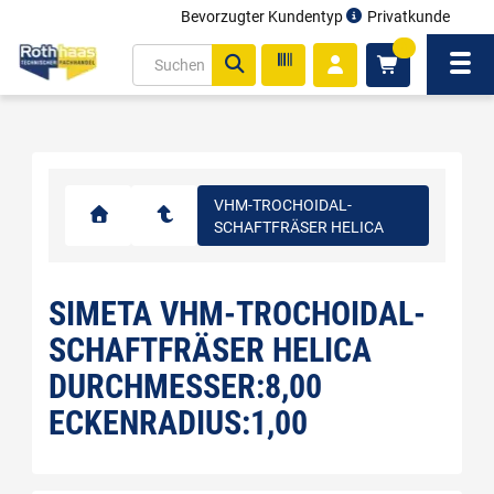
Bevorzugter Kundentyp
Privatkunde
inhalt
0
ite
Navi
gen
VHM-TROCHOIDAL-
SCHAFTFRÄSER HELICA
SIMETA VHM-TROCHOIDAL-
SCHAFTFRÄSER HELICA
DURCHMESSER:8,00
ECKENRADIUS:1,00