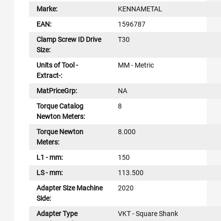
Marke:
KENNAMETAL
EAN:
1596787
Clamp Screw ID Drive
T30
Size:
Units of Tool -
MM - Metric
Extract-:
MatPriceGrp:
NA
Torque Catalog
8
Newton Meters:
Torque Newton
8.000
Meters:
L1 - mm:
150
LS - mm:
113.500
Adapter Size Machine
2020
Side:
Adapter Type
VKT - Square Shank