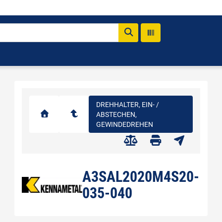
DREHHALTER, EIN- /
ABSTECHEN,
GEWINDEDREHEN
A3SAL2020M4S20-
035-040