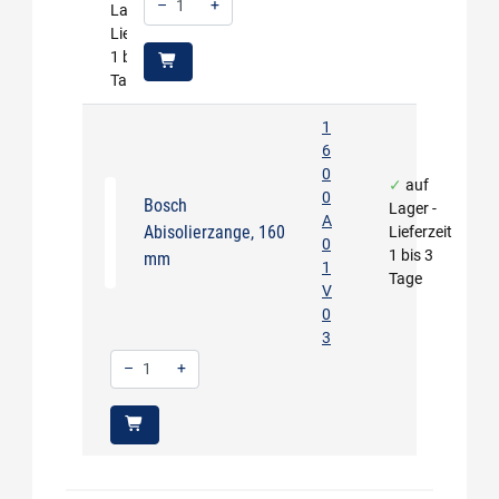
–
+
Lager -
Lieferzeit
Menge: 1
1 bis 3
Tage
1
6
0
auf
0
Bosch
Lager -
A
Abisolierzange, 160
Lieferzeit
0
1 bis 3
mm
1
Tage
V
0
3
–
+
Menge: 1