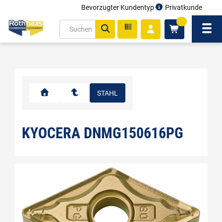
Bevorzugter Kundentyp
Privatkunde
inhalt
0
ite
Navi
gen
STAHL
KYOCERA DNMG150616PG