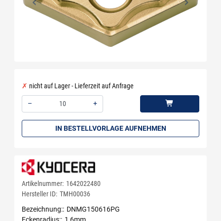
nicht auf Lager - Lieferzeit auf Anfrage
–
+
Menge: 10
IN BESTELLVORLAGE AUFNEHMEN
Artikelnummer:
1642022480
Hersteller ID:
TMH00036
Bezeichnung:
DNMG150616PG
Eckenradius:
1,6mm