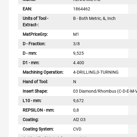
EAN:
1864462
Units of Tool -
B - Both Metric, &, Inch
Extract-:
MatPriceGrp:
M1
D - Fraction:
3/8
D - mm:
9,525
D1 - mm:
4.400
Machining Operation:
4-DRILLING,0-TURNING
Hand of Tool:
N
Insert Shape:
03 Diamond/Rhombus (C-D-E-M-
L10 - mm:
9,672
REPSILON - mm:
0,8
Coating:
Al2 O3
Coating System:
CVD