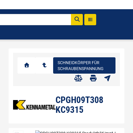
SCHNEIDKÖRPER FÜR
SCHRAUBENSPANNUNG
CPGH09T308
KC9315