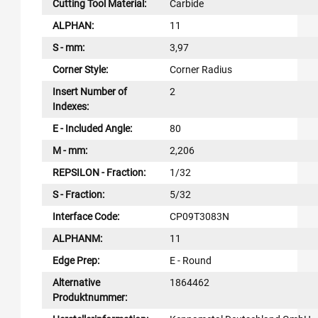
Cutting Tool Material:
Carbide
ALPHAN:
11
S - mm:
3,97
Corner Style:
Corner Radius
Insert Number of
2
Indexes:
E - Included Angle:
80
M - mm:
2,206
REPSILON - Fraction:
1/32
S - Fraction:
5/32
Interface Code:
CP09T3083N
ALPHANM:
11
Edge Prep:
E - Round
Alternative
1864462
Produktnummer: