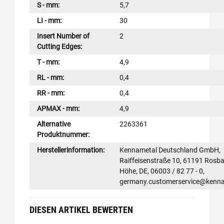
S - mm:
5,7
LI - mm:
30
Insert Number of
2
Cutting Edges:
T - mm:
4,9
RL - mm:
0,4
RR - mm:
0,4
APMAX - mm:
4,9
Alternative
2263361
Produktnummer:
Herstellerinformation:
Kennametal Deutschland GmbH,
Raiffeisenstraße 10, 61191 Rosba
Höhe, DE, 06003 / 82 77 - 0,
germany.customerservice@kenn
DIESEN ARTIKEL BEWERTEN