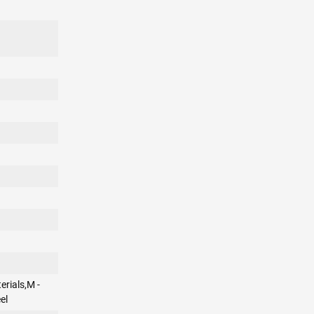
erials,M -
el