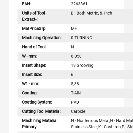
EAN:
2263361
Units of Tool -
B - Both Metric, &, Inch
Extract-:
MatPriceGrp:
ME
Machining Operation:
0-TURNING
Hand of Tool:
N
W - mm:
6.050
Insert Shape:
19 Grooving
Insert Size:
6
W1 - mm:
5,38
Coating:
TiAlN
Coating System:
PVD
Cutting Tool Material:
Carbide
Machining Material
N - Nonferrous Metal,H - Hard Mat
Primary:
Stainless Steel,K - Cast Iron,P - Ste