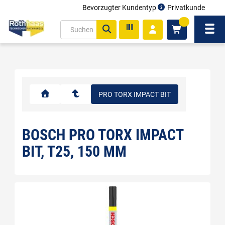
Bevorzugter Kundentyp
Privatkunde
inhalt
0
ite
Navi
gen
PRO TORX IMPACT BIT
BOSCH PRO TORX IMPACT
BIT, T25, 150 MM