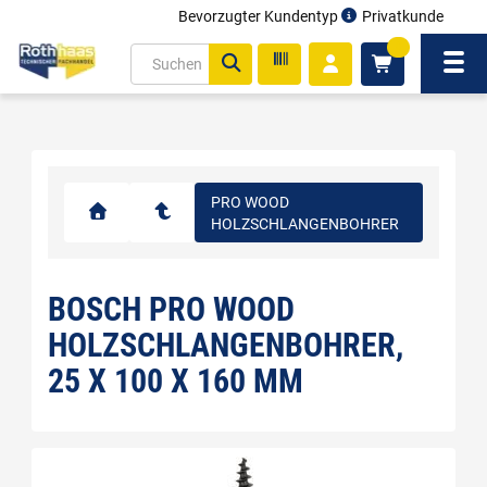
Bevorzugter Kundentyp
Privatkunde
inhalt
0
ite
Navi
gen
PRO WOOD
HOLZSCHLANGENBOHRER
BOSCH PRO WOOD
HOLZSCHLANGENBOHRER,
25 X 100 X 160 MM