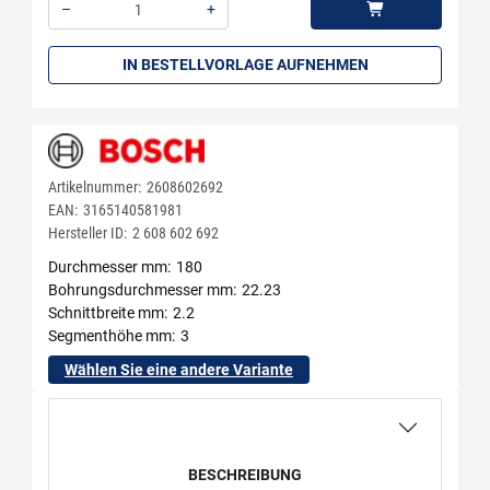
–
+
Menge: 1
IN BESTELLVORLAGE AUFNEHMEN
Artikelnummer:
2608602692
EAN:
3165140581981
Hersteller ID:
2 608 602 692
Durchmesser mm
180
Bohrungsdurchmesser mm
22.23
Schnittbreite mm
2.2
Segmenthöhe mm
3
Wählen Sie eine andere Variante
BESCHREIBUNG