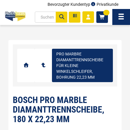
Bevorzugter Kundentyp
Privatkunde
inhalt
0
ite
Navi
gen
PRO MARBRE
DIAMANTTRENNSCHEIBE
FÜR KLEINE
WINKELSCHLEIFER,
BOHRUNG 22,23 MM
BOSCH PRO MARBLE
DIAMANTTRENNSCHEIBE,
180 X 22,23 MM