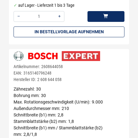
auf Lager - Lieferzeit 1 bis 3 Tage
–
+
Menge: 1
IN BESTELLVORLAGE AUFNEHMEN
Artikelnummer:
2608644058
EAN:
3165140796248
Hersteller ID:
2 608 644 058
Zähnezahl
30
Bohrung mm
30
Max. Rotationsgeschwindigkeit (U/min)
9.000
Außendurchmesser mm
210
Schnittbreite (b1) mm
2,8
Stammblattstärke (b2) mm
1,8
Schnittbreite (b1) mm / Stammblattstärke (b2)
mm
2,8/1,8