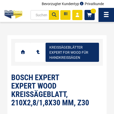
Bevorzugter Kundentyp
Privatkunde
inhalt
0
ite
Navi
gen
KREISSÄGEBLÄTTER
EXPERT FOR WOOD FÜR
HANDKREISSÄGEN
BOSCH EXPERT
EXPERT WOOD
KREISSÄGEBLATT,
210X2,8/1,8X30 MM, Z30