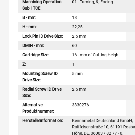
Machining Operation
01 - Turning, &, Facing
Sub 1TCE:
B - mm:
18
H - mm:
22,25
Lock Pin ID Drive Size:
2.5 mm
DMIN - mm:
60
Cartridge Size:
16 - mm of Cutting Height
Z:
1
Mounting Screw ID
5 mm
Drive Size:
Radial Screw ID Drive
2.5 mm
Size:
Alternative
3330276
Produktnummer:
Herstellerinformation:
Kennametal Deutschland GmbH,
Raiffeisenstraße 10, 61191 Rosba
Höhe, DE, 06003 / 82 77 - 0,