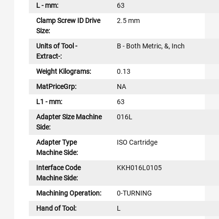
L - mm:
63
Clamp Screw ID Drive
2.5 mm
Size:
Units of Tool -
B - Both Metric, &, Inch
Extract-:
Weight Kilograms:
0.13
MatPriceGrp:
NA
L1 - mm:
63
Adapter Size Machine
016L
Side:
Adapter Type
ISO Cartridge
Machine Side:
Interface Code
KKH016L0105
Machine Side:
Machining Operation:
0-TURNING
Hand of Tool:
L