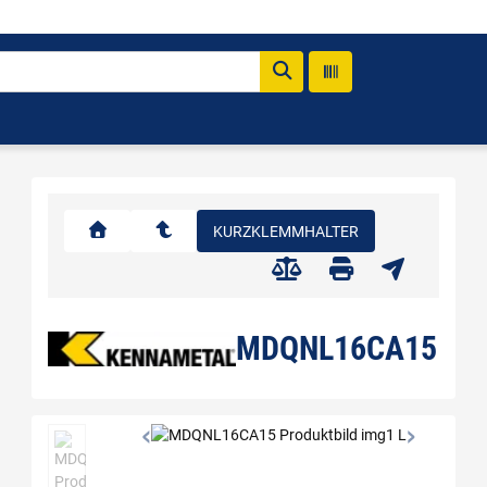
KURZKLEMMHALTER
MDQNL16CA15