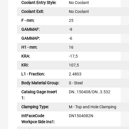
Coolant Entry Style:
No Coolant
Coolant Exit:
No Coolant
F - mm:
25
GAMMAF:
-9
GAMMAP:
-6
H1 - mm:
16
KRA:
-17,5
KRI:
107,5
L1 - Fraction:
2.4803
Body Material Group:
S - Steel
Catalog Gage Insert
DN..150408/DN..3.532
1:
Clamping Type:
M - Top and Hole Clamping
IntFaceCode
DN1504082N
Workpce Side Ins1: