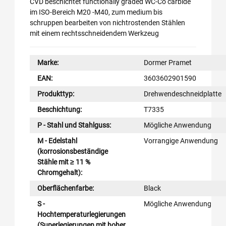
CVD beschichtet functionally graded WC-Co carbide
im ISO-Bereich M20 -M40, zum medium bis
schruppen bearbeiten von nichtrostenden Stählen
mit einem rechtsschneidendem Werkzeug
Marke:
Dormer Pramet
EAN:
3603602901590
Produkttyp:
Drehwendeschneidplatte
Beschichtung:
T7335
P - Stahl und Stahlguss:
Mögliche Anwendung
M - Edelstahl
Vorrangige Anwendung
(korrosionsbeständige
Stähle mit ≥ 11 %
Chromgehalt):
Oberflächenfarbe:
Black
S -
Mögliche Anwendung
Hochtemperaturlegierungen
(Superlegierungen mit hoher