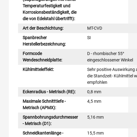
Temperaturfestigkeit und
Korrosionsbeständigkeit, die
die von Edelstahl übertrifft):
Art der Beschichtung:
MT-CVD
Spanbrecher
SI
Herstellerbezeichnung:
Formcode
D - rhombischer 55°
Wendeschneidplatte:
eingeschlossener Winkel
Kühlmitteleffekt:
Sehr positive Auswirkung 
die Standzeit- Kühlmittel w
empfohlen
Eckenradius - Metrisch (RE):
0,8 mm
Maximale Schnitttiefe -
4,5 mm
Metrisch (APMX):
Spannbohrungsdurchmesser
5,16 mm
- Metrisch (D1):
Schneidkantenlänge -
15,5 mm