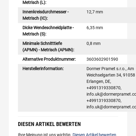
Metrisch (L):
Innenkreisdurchmesser -
12,7 mm
Metrisch (IC):
Dicke Wendeschneidplatte -
6,35 mm
Metrisch (S):
Minimale Schnitttiefe
0,8 mm
(APMN) - Metrisch (APMN):
Alternative Produktnummer:
3603602901590
Herstellerinformation:
Dormer Pramet s.r.o., Am
Weichselgarten 34, 91058
Erlangen, DE,
+4991319330870,
info.uk@dormerpramet.c
+4991319330870,
info.uk@dormerpramet.c
DIESEN ARTIKEL BEWERTEN
Ihre Meinung ist uns wichtig.
Diesen Artikel bewerten