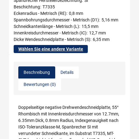
Spanbrecher Herstellerbezeichnung
SI
Beschichtung
T7335
Eckenradius - Metrisch (RE)
0,8 mm
Spannbohrungsdurchmesser - Metrisch (D1)
5,16 mm
Schneidkantenlänge - Metrisch (L)
15,5 mm
Innenkreisdurchmesser - Metrisch (IC)
12,7 mm
Dicke Wendeschneidplatte - Metrisch (S)
6,35 mm
Wählen Sie eine andere Variante
Beschreibung
Details
Bewertungen (0)
Doppelseitige negative Drehwendeschneidplatte, 55°
Rhombisch mit Innenkreisdurchmesser von 12.7mm,
6.35mm Dick, 0.8mm Radius, Indexgenauigkeit nach
ISO-Toleranzklasse-M, Spanbrecher SI mit
verrundeter Schneidkante, im Substrat T7335, MT-