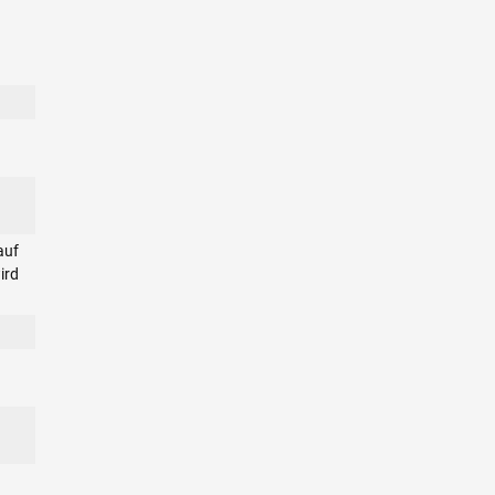
auf
ird