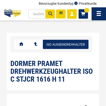
Bevorzugter Kundentyp
Privatkunde
inhalt
0
ite
Navi
gen
ISO AUSSENDREHHALTER
DORMER PRAMET
DREHWERKZEUGHALTER ISO
C STJCR 1616 H 11