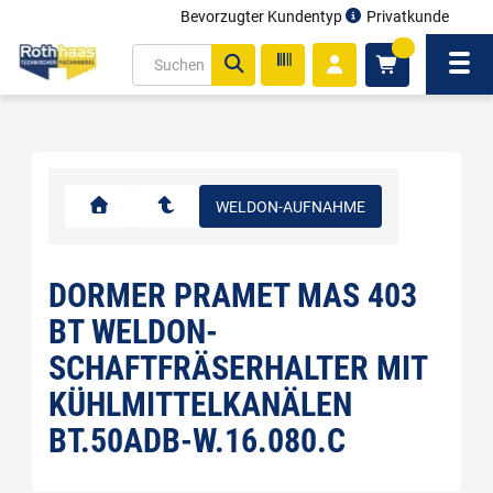
Bevorzugter Kundentyp
Privatkunde
inhalt
0
ite
Navi
gen
WELDON-AUFNAHME
DORMER PRAMET MAS 403
BT WELDON-
SCHAFTFRÄSERHALTER MIT
KÜHLMITTELKANÄLEN
BT.50ADB-W.16.080.C