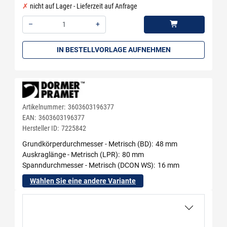
nicht auf Lager - Lieferzeit auf Anfrage
–
+
Menge: 1
IN BESTELLVORLAGE AUFNEHMEN
Artikelnummer:
3603603196377
EAN:
3603603196377
Hersteller ID:
7225842
Grundkörperdurchmesser - Metrisch (BD)
48 mm
Auskraglänge - Metrisch (LPR)
80 mm
Spanndurchmesser - Metrisch (DCON WS)
16 mm
Wählen Sie eine andere Variante