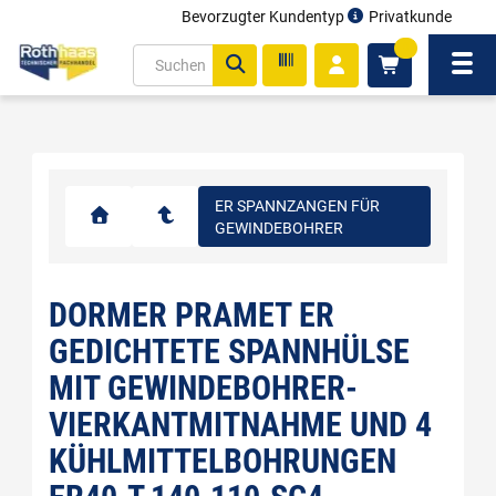
Bevorzugter Kundentyp
Privatkunde
inhalt
0
ite
Navi
gen
ER SPANNZANGEN FÜR
GEWINDEBOHRER
DORMER PRAMET ER
GEDICHTETE SPANNHÜLSE
MIT GEWINDEBOHRER-
VIERKANTMITNAHME UND 4
KÜHLMITTELBOHRUNGEN