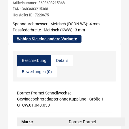
Artikelnummer:
3603603215368
EAN:
3603603215368
Hersteller ID:
7229675
Spanndurchmesser - Metrisch (DCON WS)
4 mm
Passfederbreite - Metrisch (KWW)
3 mm
Wählen Sie eine andere Variante
Beschreibung
Details
Bewertungen (0)
Dormer Pramet Schnellwechsel-
Gewindebohreradapter ohne Kupplung - Größe 1
QTCW.01.040.030
Marke:
Dormer Pramet