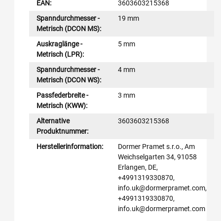
EAN:
3603603215368
Spanndurchmesser -
19 mm
Metrisch (DCON MS):
Auskraglänge -
5 mm
Metrisch (LPR):
Spanndurchmesser -
4 mm
Metrisch (DCON WS):
Passfederbreite -
3 mm
Metrisch (KWW):
Alternative
3603603215368
Produktnummer:
Herstellerinformation:
Dormer Pramet s.r.o., Am
Weichselgarten 34, 91058
Erlangen, DE,
+4991319330870,
info.uk@dormerpramet.com,
+4991319330870,
info.uk@dormerpramet.com