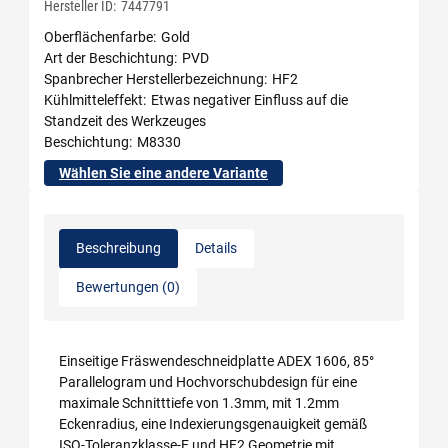
Hersteller ID:
7447791
Oberflächenfarbe
Gold
Art der Beschichtung
PVD
Spanbrecher Herstellerbezeichnung
HF2
Kühlmitteleffekt
Etwas negativer Einfluss auf die
Standzeit des Werkzeuges
Beschichtung
M8330
Wählen Sie eine andere Variante
Beschreibung
Details
Bewertungen (0)
Einseitige Fräswendeschneidplatte ADEX 1606, 85°
Parallelogram und Hochvorschubdesign für eine
maximale Schnitttiefe von 1.3mm, mit 1.2mm
Eckenradius, eine Indexierungsgenauigkeit gemäß
ISO-Toleranzklasse-E und HF2 Geometrie mit