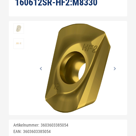
160612SR-HF2:M8330
Artikelnummer:
3603603385054
EAN:
3603603385054