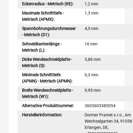
Eckenradius - Metrisch (RE):
1,2 mm
Maximale Schnitttiefe -
1,3 mm
Metrisch (APMX):
Spannbohrungsdurchmesser
4,5 mm
- Metrisch (D1):
Schneidkantenlänge -
16 mm
Metrisch (L):
Dicke Wendeschneidplatte -
5,88 mm
Metrisch (S):
Minimale Schnitttiefe
0,3 mm
(APMN) - Metrisch (APMN):
Breite Wendeschneidplatte -
9,95 mm
Metrisch (W1):
Alternative Produktnummer:
3603603385054
Herstellerinformation:
Dormer Pramet s.r.o., Am
Weichselgarten 34, 91058
Erlangen, DE,