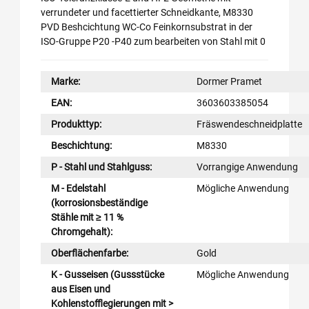
verrundeter und facettierter Schneidkante, M8330
PVD Beshcichtung WC-Co Feinkornsubstrat in der
ISO-Gruppe P20 -P40 zum bearbeiten von Stahl mit 0
Marke:
Dormer Pramet
EAN:
3603603385054
Produkttyp:
Fräswendeschneidplatte
Beschichtung:
M8330
P - Stahl und Stahlguss:
Vorrangige Anwendung
M - Edelstahl
Mögliche Anwendung
(korrosionsbeständige
Stähle mit ≥ 11 %
Chromgehalt):
Oberflächenfarbe:
Gold
K - Gusseisen (Gussstücke
Mögliche Anwendung
aus Eisen und
Kohlenstofflegierungen mit >