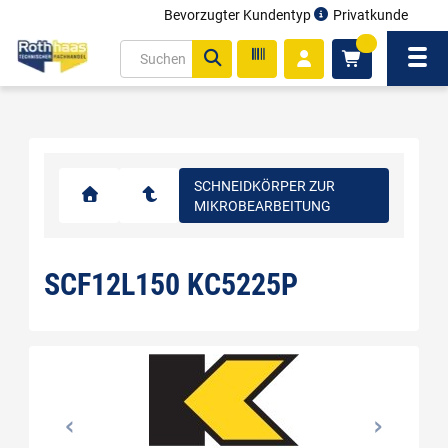
Bevorzugter Kundentyp
Privatkunde
inhalt
0
ite
Navi
gen
SCHNEIDKÖRPER ZUR
MIKROBEARBEITUNG
SCF12L150 KC5225P