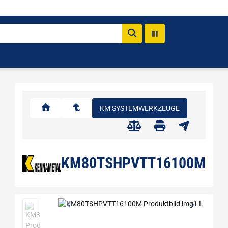
KM SYSTEMWERKZEUGE
KM80TSHPVTT16100M