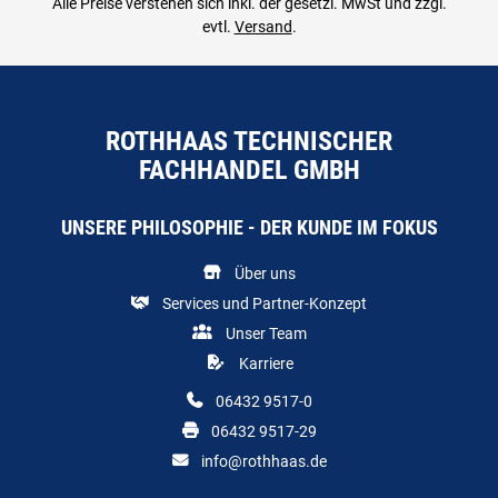
Alle Preise verstehen sich inkl. der gesetzl. MwSt und zzgl.
evtl.
Versand
.
ROTHHAAS TECHNISCHER
FACHHANDEL GMBH
UNSERE PHILOSOPHIE - DER KUNDE IM FOKUS
Über uns
Services und Partner-Konzept
Unser Team
Karriere
06432 9517-0
06432 9517-29
info@rothhaas.de