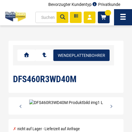
Bevorzugter Kundentyp
Privatkunde
inhalt
0
ite
Navi
gen
WENDEPLATTENBOHRER
DFS460R3WD40M
nicht auf Lager - Lieferzeit auf Anfrage