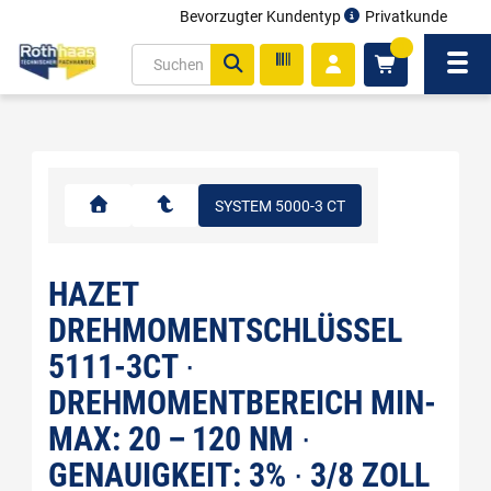
Bevorzugter Kundentyp
Privatkunde
inhalt
0
ite
Navi
gen
SYSTEM 5000-3 CT
HAZET
DREHMOMENTSCHLÜSSEL
5111-3CT ∙
DREHMOMENTBEREICH MIN-
MAX: 20 – 120 NM ∙
GENAUIGKEIT: 3% ∙ 3/8 ZOLL