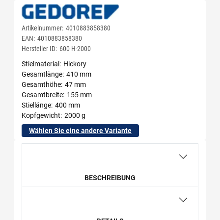
Artikelnummer:
4010883858380
EAN:
4010883858380
Hersteller ID:
600 H-2000
Stielmaterial
Hickory
Gesamtlänge
410 mm
Gesamthöhe
47 mm
Gesamtbreite
155 mm
Stiellänge
400 mm
Kopfgewicht
2000 g
Wählen Sie eine andere Variante
BESCHREIBUNG