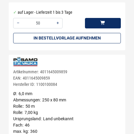
auf Lager - Lieferzeit 1 bis 3 Tage
–
+
Menge: 50
IN BESTELLVORLAGE AUFNEHMEN
Artikelnummer:
4011645009859
EAN:
4011645009859
Hersteller ID:
1100100084
Ø
6,0 mm
Abmessungen
250 x 80 mm
Rolle:
50 m
Rolle
7,00 kg
Ursprungsland
Land unbekannt
Fach
46
max. kg
360