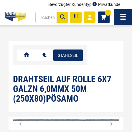
Bevorzugter Kundentyp
Privatkunde
inhalt
0
ite
Navi
gen
STAHLSEIL
DRAHTSEIL AUF ROLLE 6X7
GALZN 6,0MMX 50M
(250X80)PÖSAMO