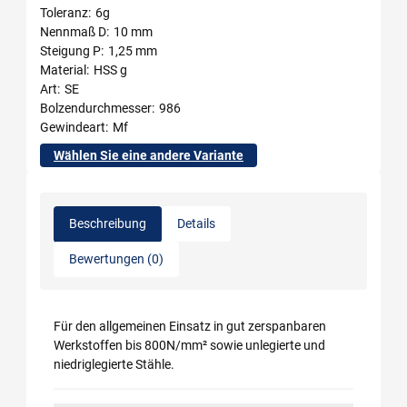
Toleranz
6g
Nennmaß D
10 mm
Steigung P
1,25 mm
Material
HSS g
Art
SE
Bolzendurchmesser
986
Gewindeart
Mf
Wählen Sie eine andere Variante
Beschreibung
Details
Bewertungen (0)
Für den allgemeinen Einsatz in gut zerspanbaren
Werkstoffen bis 800N/mm² sowie unlegierte und
niedriglegierte Stähle.