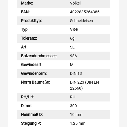
Marke:
Völkel
EAN:
4022835264385
Produkttyp:
Schneideisen
Typ:
VS-B
Toleranz:
6g
Art:
SE
Bolzendurchmesser:
986
Gewindeart:
Mf
Gewindenorm:
DIN 13
Norm Baumaße:
DIN 223 (DIN EN
22568)
RH/LH:
RH
D mm:
300
Nennmaß D:
10 mm
Steigung P:
1,25 mm