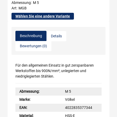
Abmessung
M 5
Art
MGB
Wählen Sie eine andere Variante
Beschreibung
Details
Bewertungen (0)
Für den allgemeinen Einsatz in gut zerspanbaren
Werkstoffen bis 900N/mm², unlegierten und
niedriglegierten Stählen.
Abmessung:
M 5
Marke:
Völkel
EAN:
4022835377344
Material:
HSS-E