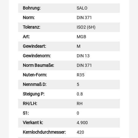
Bohrung:
SALO
Norm:
DIN 371
Toleranz:
ISO2 (6H)
Art:
MGB
Gewindeart:
M
Gewindenorm:
DIN 13
Norm Baumaße:
DIN 371
Nuten-Form:
R35
Nennmaß D:
5
Steigung P:
0.8
RH/LH:
RH
S1:
0
Vierkant k:
4.900
Kernlochdurchmesser:
420