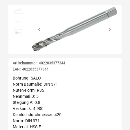
Artikelnummer:
4022835377344
EAN:
4022835377344
Bohrung
SALO
Norm Baumaße
DIN 371
Nuten-Form
R35
Nennmaß D
5
Steigung P
0.8
Vierkant k
4.900
Kernlochdurchmesser
420
Norm
DIN 371
Material
HSS-E